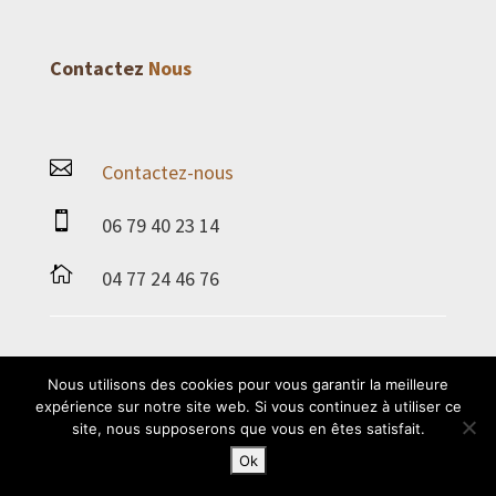
Contactez
Nous

Contactez-nous

06 79 40 23 14

04 77 24 46 76
Nous utilisons des cookies pour vous garantir la meilleure
expérience sur notre site web. Si vous continuez à utiliser ce
Site internet crée par l'agence web 2.0 NOVA
site, nous supposerons que vous en êtes satisfait.
360 © 2018 Loire Toiture
Ok